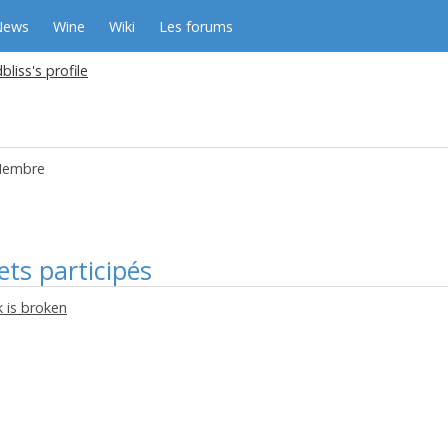
News
Wine
Wiki
Les forums
bliss's profile
embre
ets participés
k is broken