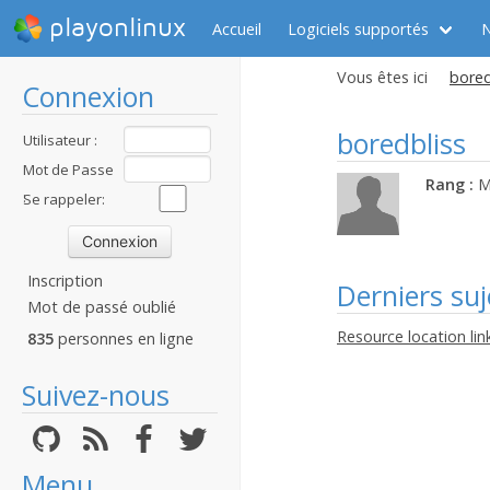
playonlinux
Accueil
Logiciels supportés
Vous êtes ici
bored
Connexion
boredbliss
Utilisateur :
Mot de Passe
Rang :
M
:
Se rappeler:
Inscription
Derniers suj
Mot de passé oublié
Resource location lin
835
personnes en ligne
Suivez-nous
Menu