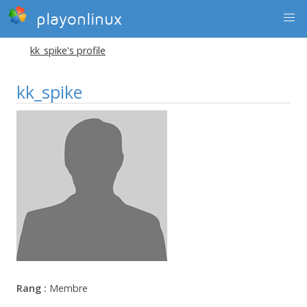
playonlinux
kk_spike's profile
kk_spike
Rang :
Membre