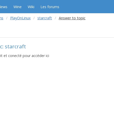
News
Wine
Wiki
Les forums
ms
PlayOnLinux
starcraft
Answer to topic
: starcraft
it et conecté pour accéder ici