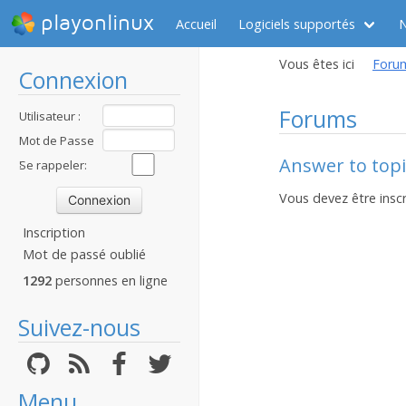
playonlinux
Accueil
Logiciels supportés
Vous êtes ici
Foru
Connexion
Forums
Utilisateur :
Mot de Passe
Answer to topic
:
Se rappeler:
Vous devez être inscr
Inscription
Mot de passé oublié
1292
personnes en ligne
Suivez-nous
Menu