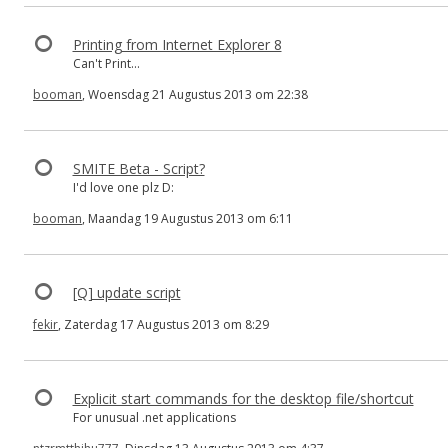
Printing from Internet Explorer 8
Can't Print...
booman
, Woensdag 21 Augustus 2013 om 22:38
SMITE Beta - Script?
I'd love one plz D:
booman
, Maandag 19 Augustus 2013 om 6:11
[Q] update script
fekir
, Zaterdag 17 Augustus 2013 om 8:29
Explicit start commands for the desktop file/shortcut
For unusual .net applications