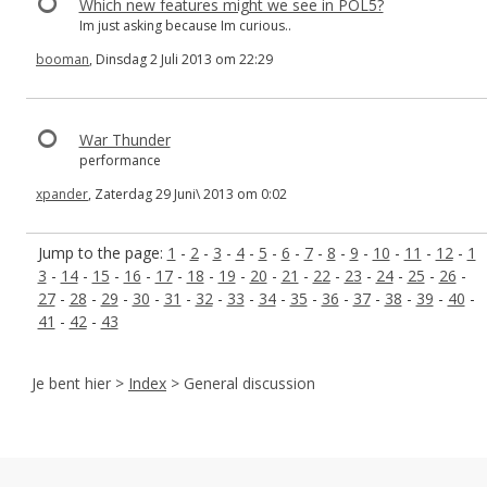
Which new features might we see in POL5?
Im just asking because Im curious..
booman
, Dinsdag 2 Juli 2013 om 22:29
War Thunder
performance
xpander
, Zaterdag 29 Juni\ 2013 om 0:02
Jump to the page:
1
-
2
-
3
-
4
-
5
-
6
-
7
-
8
-
9
-
10
-
11
-
12
-
1
3
-
14
-
15
-
16
-
17
-
18
-
19
-
20
-
21
-
22
-
23
-
24
-
25
-
26
-
27
-
28
-
29
-
30
-
31
-
32
-
33
-
34
-
35
-
36
-
37
-
38
-
39
-
40
-
41
-
42
-
43
Je bent hier >
Index
> General discussion