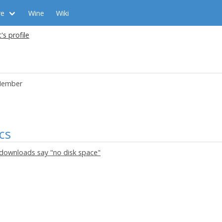
re
Wine
Wiki
's profile
ember
cs
downloads say "no disk space"