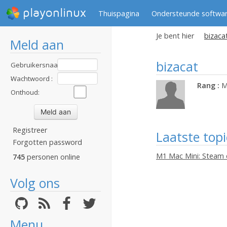
playonlinux
Thuispagina
Ondersteunde softwa
Je bent hier
bizacat
Meld aan
bizacat
Gebruikersnaam
:
Wachtwoord :
Rang :
M
Onthoud:
Registreer
Laatste topi
Forgotten password
M1 Mac Mini: Steam 
745
personen online
Volg ons
Menu