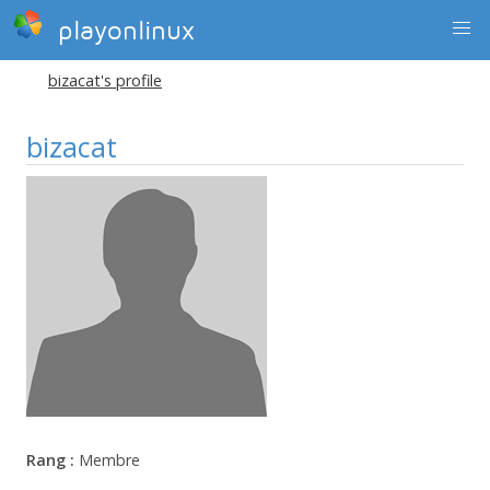
playonlinux
bizacat's profile
bizacat
Rang :
Membre