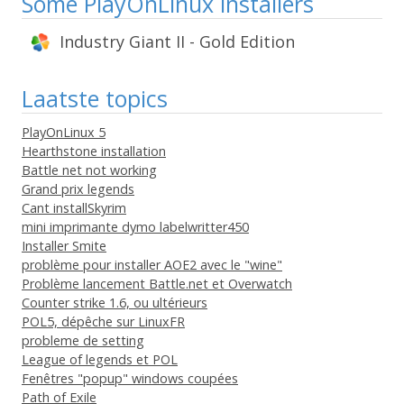
Some PlayOnLinux installers
Industry Giant II - Gold Edition
Laatste topics
PlayOnLinux 5
Hearthstone installation
Battle net not working
Grand prix legends
Cant installSkyrim
mini imprimante dymo labelwritter450
Installer Smite
problème pour installer AOE2 avec le "wine"
Problème lancement Battle.net et Overwatch
Counter strike 1.6, ou ultérieurs
POL5, dépêche sur LinuxFR
probleme de setting
League of legends et POL
Fenêtres "popup" windows coupées
Path of Exile