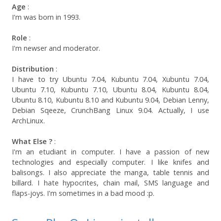
Age
:
I'm was born in 1993.
Role
:
I'm newser and moderator.
Distribution
:
I have to try Ubuntu 7.04, Kubuntu 7.04, Xubuntu 7.04,
Ubuntu 7.10, Kubuntu 7.10, Ubuntu 8.04, Kubuntu 8.04,
Ubuntu 8.10, Kubuntu 8.10 and Kubuntu 9.04, Debian Lenny,
Debian Sqeeze, CrunchBang Linux 9.04. Actually, I use
ArchLinux.
What Else ?
:
I'm an etudiant in computer. I have a passion of new
technologies and especially computer. I like knifes and
balisongs. I also appreciate the manga, table tennis and
billard. I hate hypocrites, chain mail, SMS language and
flaps-joys. I'm sometimes in a bad mood :p.