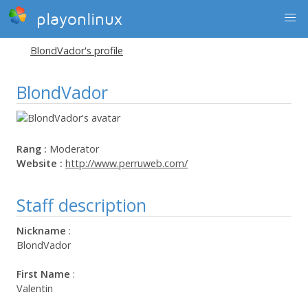
playonlinux
BlondVador's profile
BlondVador
Rang :
Moderator
Website :
http://www.perruweb.com/
Staff description
Nickname
:
BlondVador
First Name
:
Valentin