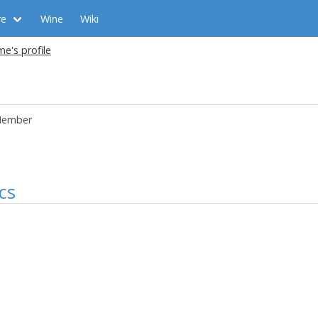
re
Wine
Wiki
me's profile
ember
cs