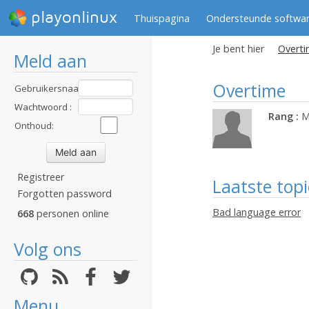
playonlinux
Thuispagina
Ondersteunde softwa
Je bent hier
Overti
Meld aan
Overtime
Gebruikersnaam
:
Wachtwoord :
Rang :
M
Onthoud:
Registreer
Laatste topi
Forgotten password
Bad language error
668
personen online
Volg ons
Menu