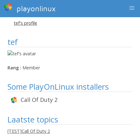
playonlinux
tef's profile
tef
Rang :
Member
Some PlayOnLinux installers
Call Of Duty 2
Laatste topics
[TEST]Call Of Duty 2