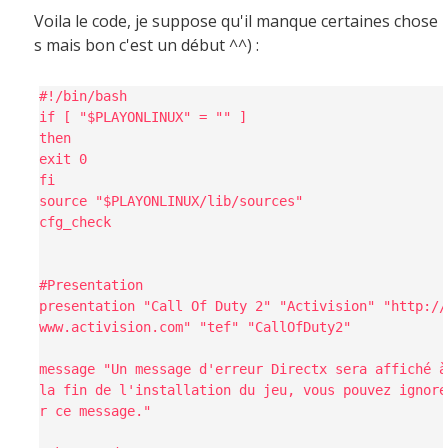
Voila le code, je suppose qu'il manque certaines chose
s mais bon c'est un début ^^) :
#!/bin/bash
if [ "$PLAYONLINUX" = "" ]
then
exit 0
fi
source "$PLAYONLINUX/lib/sources"
cfg_check
#Presentation
presentation "Call Of Duty 2" "Activision" "http://
www.activision.com" "tef" "CallOfDuty2"
message "Un message d'erreur Directx sera affiché à
la fin de l'installation du jeu, vous pouvez ignore
r ce message."