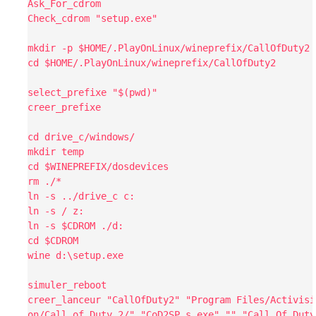
Ask_For_cdrom
Check_cdrom "setup.exe"
mkdir -p $HOME/.PlayOnLinux/wineprefix/CallOfDuty2
cd $HOME/.PlayOnLinux/wineprefix/CallOfDuty2
select_prefixe "$(pwd)"
creer_prefixe
cd drive_c/windows/
mkdir temp
cd $WINEPREFIX/dosdevices
rm ./*
ln -s ../drive_c c:
ln -s / z:
ln -s $CDROM ./d:
cd $CDROM
wine d:\setup.exe
simuler_reboot
creer_lanceur "CallOfDuty2" "Program Files/Activisi
on/Call of Duty 2/" "CoD2SP_s.exe" "" "Call Of Duty