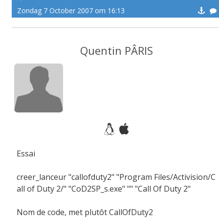
Zondag 7 October 2007 om 16:13
Quentin PÂRIS
Essai
creer_lanceur "callofduty2" "Program Files/Activision/C
all of Duty 2/" "CoD2SP_s.exe" "" "Call Of Duty 2"
Nom de code, met plutôt CallOfDuty2