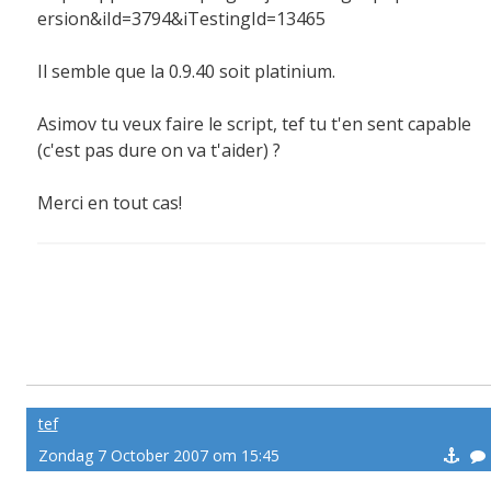
ersion&iId=3794&iTestingId=13465
Il semble que la 0.9.40 soit platinium.
Asimov tu veux faire le script, tef tu t'en sent capable
(c'est pas dure on va t'aider) ?
Merci en tout cas!
tef
Zondag 7 October 2007 om 15:45