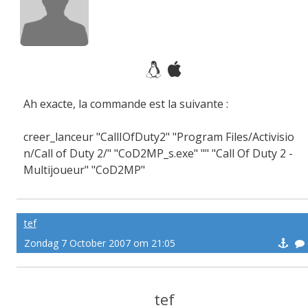
Ah exacte, la commande est la suivante :
creer_lanceur "CallIOfDuty2" "Program Files/Activisio
n/Call of Duty 2/" "CoD2MP_s.exe" "" "Call Of Duty 2 -
Multijoueur" "CoD2MP"
tef
Zondag 7 October 2007 om 21:05
tef