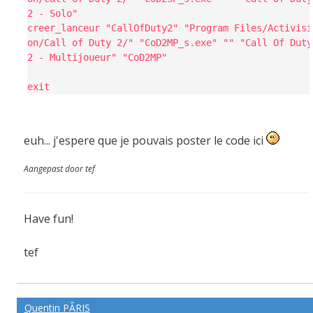
2 - Solo"
creer_lanceur "CallOfDuty2" "Program Files/Activisi
on/Call of Duty 2/" "CoD2MP_s.exe" "" "Call Of Duty
2 - Multijoueur" "CoD2MP"
exit
euh... j'espere que je pouvais poster le code ici
Aangepast door tef
Have fun!
tef
-------pe@ce
Quentin PÂRIS