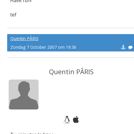
Have fun!
tef
-------pe@ce
Quentin PÂRIS
Zondag 7 October 2007 om 19:36
Quentin PÂRIS