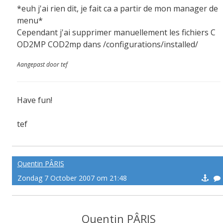
*euh j'ai rien dit, je fait ca a partir de mon manager de
menu*
Cependant j'ai supprimer manuellement les fichiers C
OD2MP COD2mp dans /configurations/installed/
Aangepast door tef
Have fun!
tef
-------pe@ce
Quentin PÂRIS
Zondag 7 October 2007 om 21:48
Quentin PÂRIS