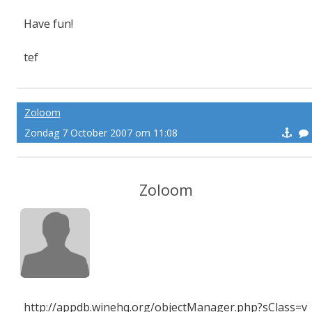
Have fun!
tef
-------pe@ce
Zoloom
Zondag 7 October 2007 om 11:08
Zoloom
http://appdb.winehq.org/objectManager.php?sClass=v