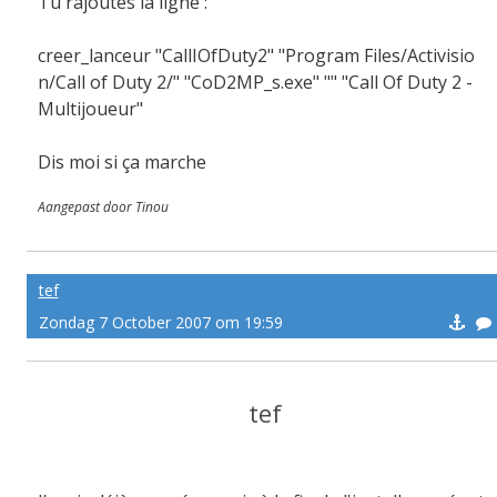
Tu rajoutes la ligne :
creer_lanceur "CallIOfDuty2" "Program Files/Activisio
n/Call of Duty 2/" "CoD2MP_s.exe" "" "Call Of Duty 2 -
Multijoueur"
Dis moi si ça marche
Aangepast door Tinou
tef
Zondag 7 October 2007 om 19:59
tef