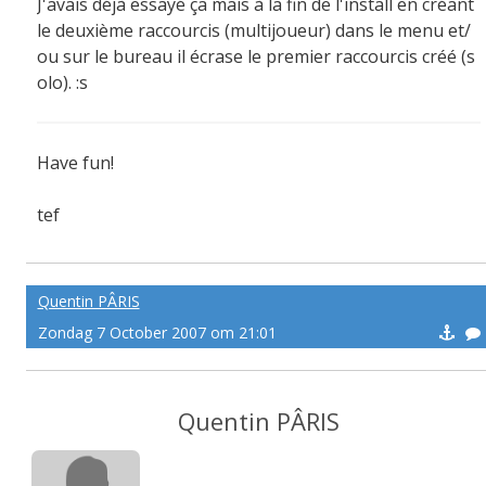
J'avais déjà essayé ça mais à la fin de l'install en créant
le deuxième raccourcis (multijoueur) dans le menu et/
ou sur le bureau il écrase le premier raccourcis créé (s
olo). :s
Have fun!
tef
-------pe@ce
Quentin PÂRIS
Zondag 7 October 2007 om 21:01
Quentin PÂRIS