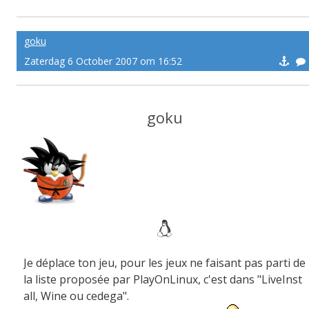
-------pe@ce
goku
Zaterdag 6 October 2007 om 16:52
goku
Je déplace ton jeu, pour les jeux ne faisant pas parti de
la liste proposée par PlayOnLinux, c'est dans "LiveInst
all, Wine ou cedega".