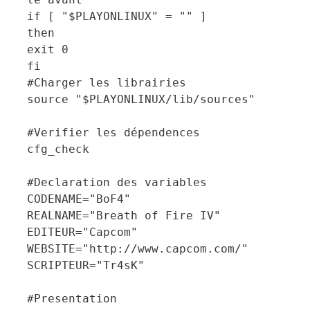
if [ "$PLAYONLINUX" = "" ]
then
exit 0
fi
#Charger les librairies
source "$PLAYONLINUX/lib/sources"
#Verifier les dépendences
cfg_check
#Declaration des variables
CODENAME="BoF4"
REALNAME="Breath of Fire IV"
EDITEUR="Capcom"
WEBSITE="http://www.capcom.com/"
SCRIPTEUR="Tr4sK"
#Presentation