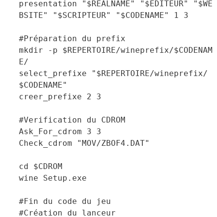
presentation "$REALNAME" "$EDITEUR" "$WE
BSITE" "$SCRIPTEUR" "$CODENAME" 1 3
#Préparation du prefix
mkdir -p $REPERTOIRE/wineprefix/$CODENAM
E/
select_prefixe "$REPERTOIRE/wineprefix/
$CODENAME"
creer_prefixe 2 3
#Verification du CDROM
Ask_For_cdrom 3 3
Check_cdrom "MOV/ZBOF4.DAT"
cd $CDROM
wine Setup.exe
#Fin du code du jeu
#Création du lanceur