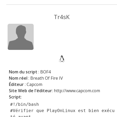
Tr4sK
Nom du script
: BOF4
Nom réel
: Breath Of Fire IV
Éditeur
: Capcom
Site Web de l'éditeur
: http://www.capcom.com
Script
:
#!/bin/bash
#Vérifier que PlayOnLinux est bien exécu
té avant