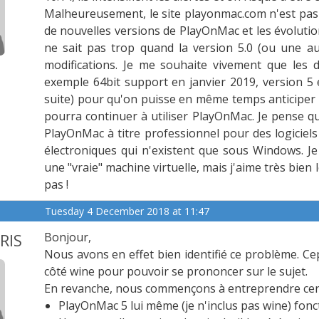
Malheureusement, le site playonmac.com n'est pas 
de nouvelles versions de PlayOnMac et les évolutio
ne sait pas trop quand la version 5.0 (ou une au
modifications. Je me souhaite vivement que les 
exemple 64bit support en janvier 2019, version 5 e
suite) pour qu'on puisse en même temps anticiper 
pourra continuer à utiliser PlayOnMac. Je pense que
PlayOnMac à titre professionnel pour des logiciel
électroniques qui n'existent que sous Windows. J
une "vraie" machine virtuelle, mais j'aime très bie
pas !
Tuesday 4 December 2018 at 11:47
RIS
Bonjour,
Nous avons en effet bien identifié ce problème. Ce
côté wine pour pouvoir se prononcer sur le sujet.
En revanche, nous commençons à entreprendre certain
PlayOnMac 5 lui même (je n'inclus pas wine) fonc