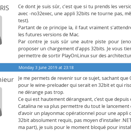
RIS
Ce dont je suis sûr, c'est que si tu prends les ver
avec -no32exec, une appli 32bits ne tourne pas, mê
test).
Partant de ce principe la, il faut vraiment s'atte
les futures versions de Mac.
Par contre je suis sûr une autre piste pour (enc
proposer un chargement d'apps 32bits. Je vous ti
permettre de sortir PlayOnLinux sur des architect
Monday 3 June 2019 at 23:18
ieur
Je me permets de revenir sur ce sujet, sachant que
pour le wine-preloader qui serait en 32bit et qui ri
ne dérange pas trop.
Ce qui est hautement dérangeant, c’est que depuis c
Catalina ne va plus permettre du tout le lancement d
d’avoir un playonmac opérationnel pour une appli 
32bit absolument requis, pas moyen d’installer .NET
ma part), je suis pour le moment bloqué pour install