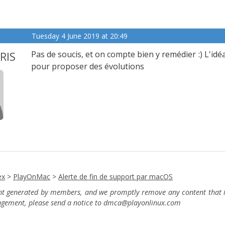
Tuesday 4 June 2019 at 20:49
RIS
Pas de soucis, et on compte bien y remédier :) L'idéa
pour proposer des évolutions
ex
>
PlayOnMac
>
Alerte de fin de support par macOS
ent generated by members, and we promptly remove any content that in
ingement, please send a notice to dmca
@playonlinux.com