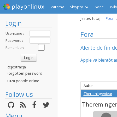
playonlinux
Witamy
Skrypty
Wine
Wiki
Jesteś tutaj
Fora
Login
Fora
Username :
Password :
Alerte de fin 
Remember:
Apple va bientôt ar
Rejestracja
Forgotten password
1070
people online
Autor
Follow us
Theremingenieur
Theremingen
Menu