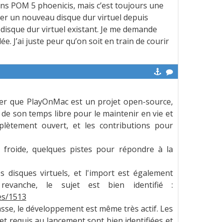
 dans POM 5 phoenicis, mais c’est toujours une
réer un nouveau disque dur virtuel depuis
un disque dur virtuel existant. Je me demande
. J’ai juste peur qu’on soit en train de courir
er que PlayOnMac est un projet open-source,
 de son temps libre pour le maintenir en vie et
mplètement ouvert, et les contributions pour
u froide, quelques pistes pour répondre à la
isques virtuels, et l'import est également
evanche, le sujet est bien identifié :
es/1513
e, le développement est même très actif. Les
t requis au lancement sont bien identifiées et