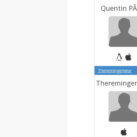
Quentin PÂ
Theremingenieur
Theremingen