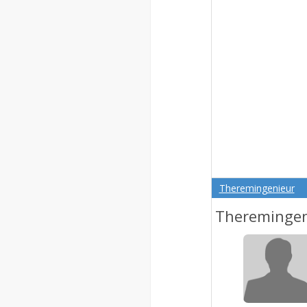
Theremingenieur
Theremingen