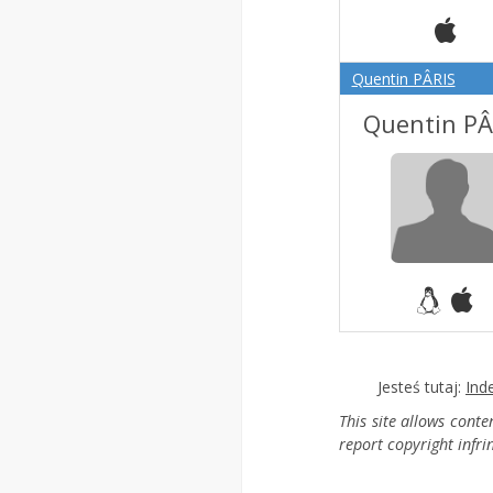
Quentin PÂRIS
Quentin PÂ
Jesteś tutaj:
Ind
This site allows cont
report copyright infr