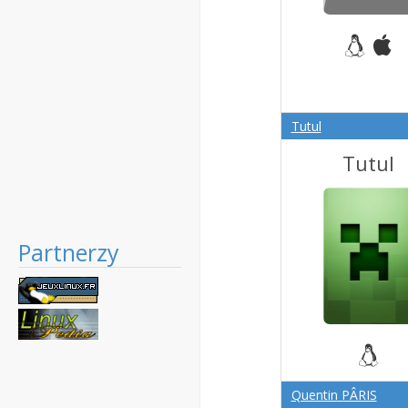
Tutul
Tutul
Partnerzy
Quentin PÂRIS