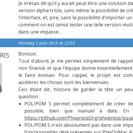
Je m’étais dit qu’il y aurait peut-être une solution
version alpha triste, sans même la possibilité de c
l’interface, et, pire, sans la possibilité d’importer 
comment on est censé tester une telle version mutilée
dans une impasse...
Monday 3 June 2019 at 23:59
RIS
Bonsoir,
Tout d'abord, je me permet simplement de rappel
non financé, et que l'équipe donne essentiellement
le faire évoluer. Pour rappel, le projet est co
accélerer les choses sont les bienvenues.
Ceci étant dit, histoire de garder la tête un pe
question :
POL/POM 5 permet complètement de créer des d
possible, bien que manuel à date. En r
https://github.com/PhoenicisOrg/phoenicis/issu
POL/POM 5 n'est absolument pas dans une impass
fonctionnalités déjà présentes sur PlayOnMac 4 e