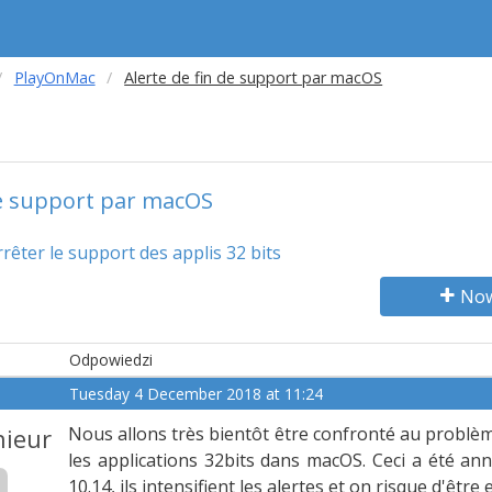
PlayOnMac
Alerte de fin de support par macOS
de support par macOS
rêter le support des applis 32 bits
Now
Odpowiedzi
Tuesday 4 December 2018 at 11:24
ieur
Nous allons très bientôt être confronté au problèm
les applications 32bits dans macOS. Ceci a été a
10.14, ils intensifient les alertes et on risque d'êtr