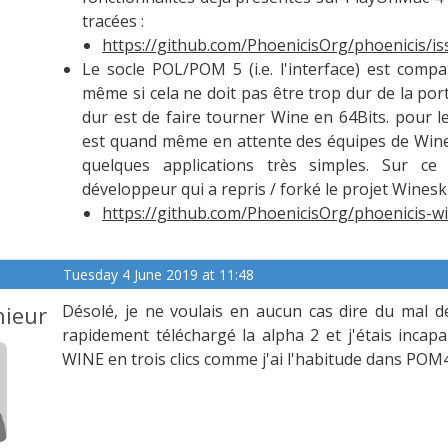
tracées :
https://github.com/PhoenicisOrg/phoenicis/is
Le socle POL/POM 5 (i.e. l'interface) est compa
même si cela ne doit pas être trop dur de la porte
dur est de faire tourner Wine en 64Bits. pour 
est quand même en attente des équipes de Wine
quelques applications très simples. Sur ce
développeur qui a repris / forké le projet Winesk
https://github.com/PhoenicisOrg/phoenicis-wi
Tuesday 4 June 2019 at 11:48
ieur
Désolé, je ne voulais en aucun cas dire du mal d
rapidement téléchargé la alpha 2 et j'étais inca
WINE en trois clics comme j'ai l'habitude dans POM4