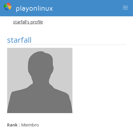
playonlinux
starfall's profile
starfall
Rank :
Miembro