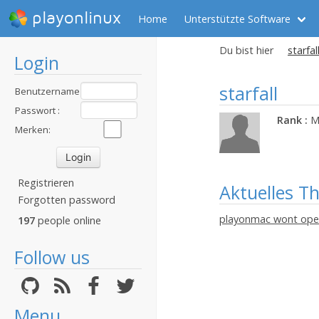
playonlinux
Home
Unterstützte Software
Du bist hier
starfal
Login
starfall
Benutzername
:
Passwort :
Rank :
M
Merken:
Registrieren
Aktuelles T
Forgotten password
playonmac wont op
197
people online
Follow us
Menu