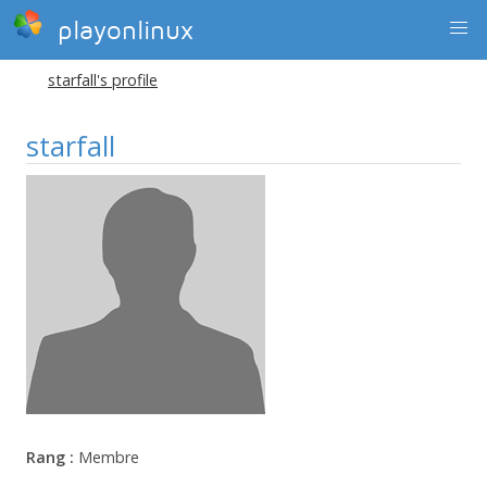
playonlinux
starfall's profile
starfall
Rang :
Membre