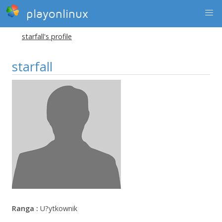
playonlinux
starfall's profile
starfall
Ranga :
U?ytkownik