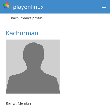
playonlinux
Kachurman's profile
Kachurman
Rang :
Membre