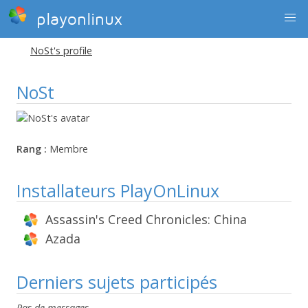
playonlinux
NoSt's profile
NoSt
Rang :
Membre
Installateurs PlayOnLinux
Assassin's Creed Chronicles: China
Azada
Derniers sujets participés
Pas de messages