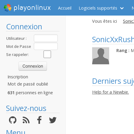
playonlinux
Accueil
Logiciels supportés
Vous êtes ici
Sonic
Connexion
SonicXxRus
Utilisateur :
Mot de Passe
Rang :
M
:
Se rappeler:
Inscription
Derniers suj
Mot de passé oublié
Help for a Newbie.
631
personnes en ligne
Suivez-nous
Menu