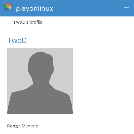
playonlinux
TwoD's profile
TwoD
Rang :
Membre