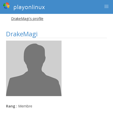
playonlinux
DrakeMagi's profile
DrakeMagi
Rang :
Membre