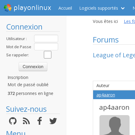
playonlinux
Accueil
Logiciels supportés
Vous êtes ici
Les f
Connexion
Forums
Utilisateur :
Mot de Passe
League of Lege
:
Se rappeler:
Inscription
Mot de passé oublié
Auteur
372
personnes en ligne
ap4aaron
ap4aaron
Suivez-nous
Menu