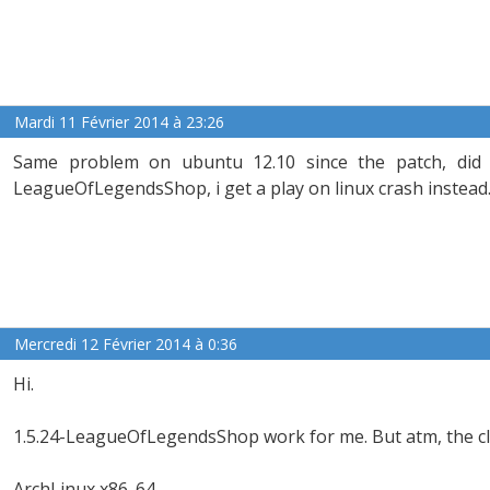
Mardi 11 Février 2014 à 23:26
Same problem on ubuntu 12.10 since the patch, did 
LeagueOfLegendsShop, i get a play on linux crash instead
Mercredi 12 Février 2014 à 0:36
Hi.
1.5.24-LeagueOfLegendsShop work for me. But atm, the cli
ArchLinux x86_64.