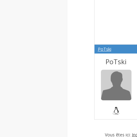
PoTski
PoTski
Vous êtes ici:
In