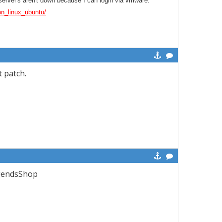
e server's aren't down because I can login via vmware.
n_linux_ubuntu/
t patch.
egendsShop