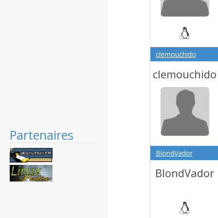
clemouchido
clemouchido
Partenaires
BlondVador
BlondVador