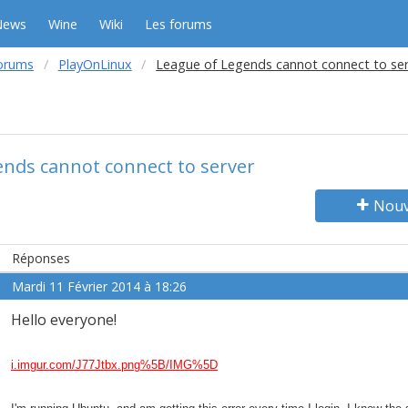
News
Wine
Wiki
Les forums
orums
PlayOnLinux
League of Legends cannot connect to ser
nds cannot connect to server
Nouv
Réponses
Mardi 11 Février 2014 à 18:26
Hello everyone!
i.imgur.com/J77Jtbx.png%5B/IMG%5D