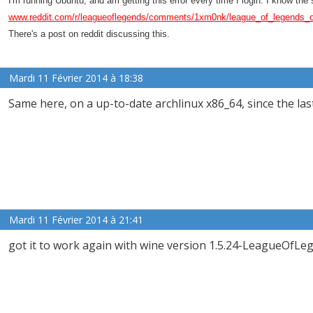
I'm running Ubuntu, and am getting this error every time I login. I know th
www.reddit.com/r/leagueoflegends/comments/1xm0nk/league_of_legends_o
There's a post on reddit discussing this.
Mardi 11 Février 2014 à 18:38
Same here, on a up-to-date archlinux x86_64, since the las
Mardi 11 Février 2014 à 21:41
got it to work again with wine version 1.5.24-LeagueOfL