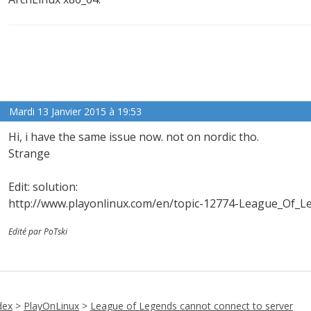
Mardi 13 Janvier 2015 à 19:53
Hi, i have the same issue now. not on nordic tho.
Strange
Edit: solution:
http://www.playonlinux.com/en/topic-12774-League_Of_L
Edité par PoTski
dex
>
PlayOnLinux
>
League of Legends cannot connect to server