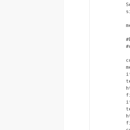
S
s
m
#
#
c
m
i
h
f
i
h
f
c