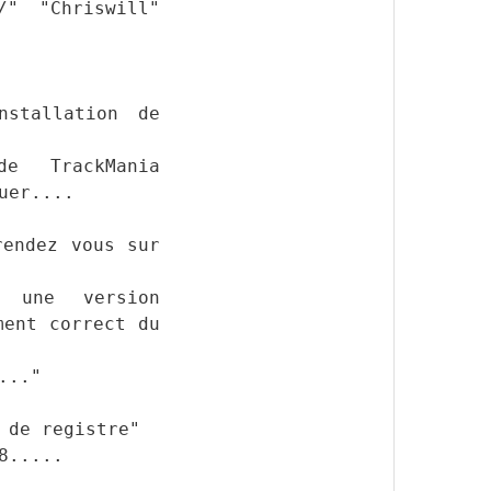
m/" "Chriswill"
nstallation de
de TrackMania
uer....
rendez vous sur
r une version
ment correct du
..."
 de registre"
8.....