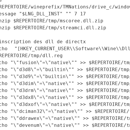
REPERTOIRE/wineprefix/TMNations/drive_c/windo
essage "$LNG_DLL_INST" "" 7 17
nzip $REPERTOIRE/tmp/mscoree.dll.zip
nzip $REPERTOIRE/tmp/streamci.dll.zip
inscription des dll de directx
cho "[HKEY_CURRENT_USER\\Software\\Wine\\Dl
REPERTOIRE/tmp/dll.reg
cho "\"fusion\"=\"native\"" >> $REPERTOIRE/tm
cho "\"d3d8\"=\"builtin\"" >> $REPERTOIRE/tmp
cho "\"d3d9\"=\"builtin\"" >> $REPERTOIRE/tmp
cho "\"d3dim\"=\"native\"" >> $REPERTOIRE/tmp
cho "\"d3drm\"=\"native\"" >> $REPERTOIRE/tmp
cho "\"d3dx8\"=\"native\"" >> $REPERTOIRE/tmp
cho "\"d3dxof\"=\"native\"" >> $REPERTOIRE/tm
cho "\"dciman32\"=\"native\"" >> $REPERTOIRE/
cho "\"ddrawex\"=\"native\"" >> $REPERTOIRE/t
cho "\"devenum\"=\"native\"" >> $REPERTOIRE/t