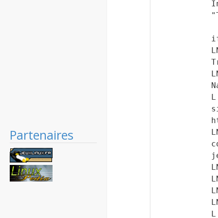
I
"
i
L
T
L
N
L
s
h
Partenaires
L
c
j
L
L
L
L
L