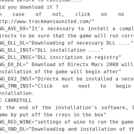
id you download it ?
in case of not, click on no 
ttp://www.trackmaniaunited.com/"
NG_AVE_DX="It's necessary to install a comp
irectx to be sure that the game will run corr
NG_DLL_DL="Downloading of necessary DLL ...."
NG_DLL_INST="DLL installation ...."
NG_DLL_INSC="DLL inscription in registry"
NG_DX_DL=" Download of Directx Mars 2008 will
nstallation of the game will begin after"
NG_DX2_INST="Directx must be installed a seco
NG_TMN_INST="Click on next to begi
nstallation.
E CARREFULL
t the end of the installation's software, 
ame by put off the cross in the box"
NG_REG_WINE="settings of wine to run the game
NG_SND_DL="Downloading and installation of t