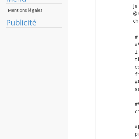
Je
Mentions légales
@
Publicité
ch
#
#
i
t
e
f
#
s
#
c
#
p