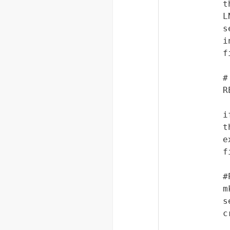
t
L
s
i
f
#
R
i
t
e
f
#
m
s
c