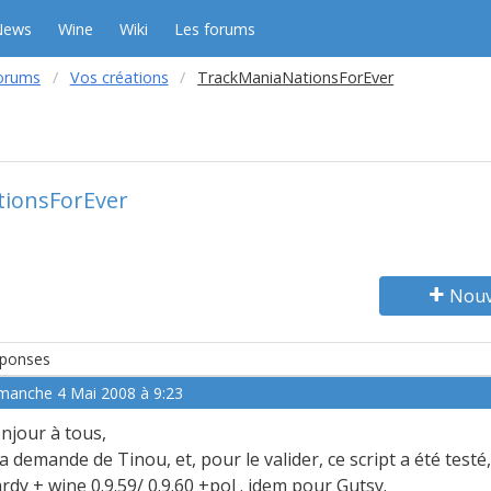
News
Wine
Wiki
Les forums
orums
Vos créations
TrackManiaNationsForEver
ionsForEver
Nouv
ponses
manche 4 Mai 2008 à 9:23
njour à tous,
la demande de Tinou, et, pour le valider, ce script a été testé,
rdy + wine 0.9.59/ 0.9.60 +pol . idem pour Gutsy.