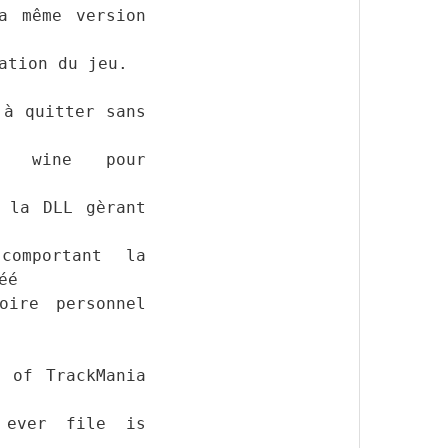
a même version
ation du jeu.
 à quitter sans
de wine pour
e la DLL gèrant
 comportant la
éé
oire personnel
e of TrackMania
 ever file is