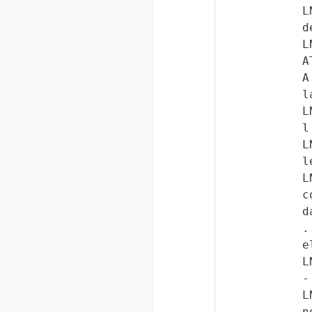
L
d
L
A
A
l
L
l
L
l
L
c
d
.
e
L
-
L
n