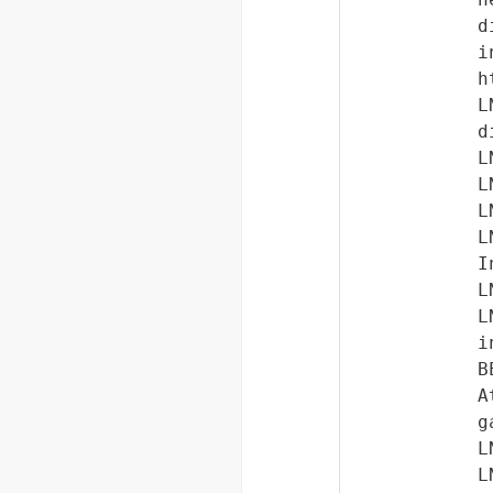
d
h
L
d
L
L
L
L
I
L
L
i
B
A
g
L
L