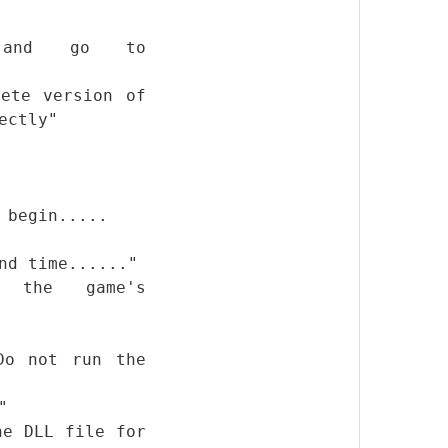
and go to
lete version of
ectly"
 begin.....
nd time......"
n the game's
Do not run the
"
he DLL file for