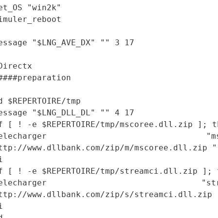
et_OS "win2k"
imuler_reboot
essage "$LNG_AVE_DX" "" 3 17
Directx
####preparation
d $REPERTOIRE/tmp
essage "$LNG_DLL_DL" "" 4 17
f [ ! -e $REPERTOIRE/tmp/mscoree.dll.zip ]; t
telecharger "mscoree.d
ttp://www.dllbank.com/zip/m/mscoree.dll.zip "
i
f [ ! -e $REPERTOIRE/tmp/streamci.dll.zip ]; 
telecharger "streamci.
ttp://www.dllbank.com/zip/s/streamci.dll.zip 
i
d