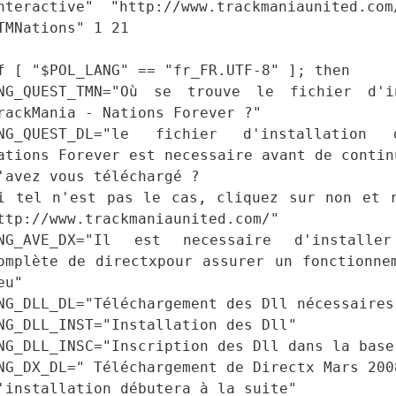
nteractive" "http://www.trackmaniaunited.co
TMNations" 1 21
f [ "$POL_LANG" == "fr_FR.UTF-8" ]; then
NG_QUEST_TMN="Où se trouve le fichier d'i
rackMania - Nations Forever ?"
NG_QUEST_DL="le fichier d'installation 
ations Forever est necessaire avant de contin
'avez vous téléchargé ?
i tel n'est pas le cas, cliquez sur non et 
ttp://www.trackmaniaunited.com/"
NG_AVE_DX="Il est necessaire d'installe
omplète de directxpour assurer un fonctionne
eu"
NG_DLL_DL="Téléchargement des Dll nécessaires
NG_DLL_INST="Installation des Dll"
NG_DLL_INSC="Inscription des Dll dans la base
NG_DX_DL=" Téléchargement de Directx Mars 200
'installation débutera à la suite"