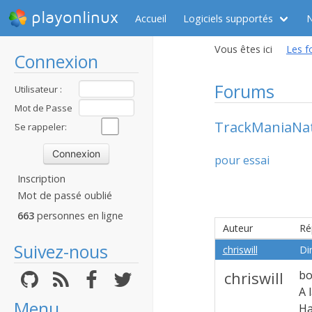
playonlinux
Accueil
Logiciels supportés
Vous êtes ici
Les f
Connexion
Forums
Utilisateur :
Mot de Passe
TrackManiaNat
:
Se rappeler:
pour essai
Inscription
Mot de passé oublié
663
personnes en ligne
Auteur
Ré
Suivez-nous
chriswill
Di
chriswill
bo
A 
Menu
Ha