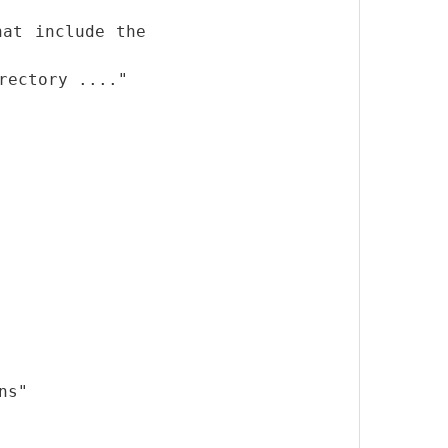
hat include the
rectory ...."
ns"