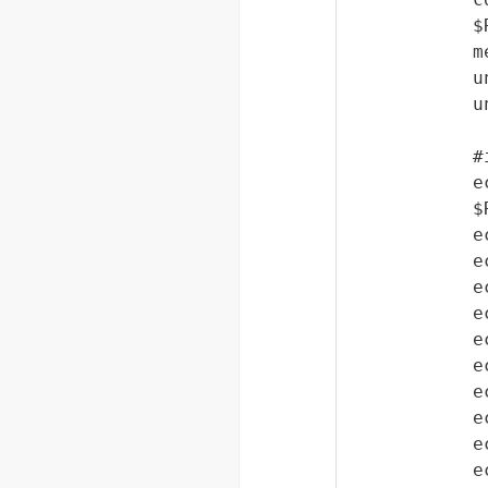
$
m
u
u
#
e
$
e
e
e
e
e
e
e
e
e
e