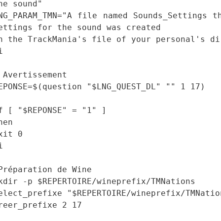
he sound"
NG_PARAM_TMN="A file named Sounds_Settings t
ettings for the sound was created
n the TrackMania's file of your personal's di
i
 Avertissement
EPONSE=$(question "$LNG_QUEST_DL" "" 1 17)
f [ "$REPONSE" = "1" ]
hen
xit 0
i
Préparation de Wine
kdir -p $REPERTOIRE/wineprefix/TMNations
elect_prefixe "$REPERTOIRE/wineprefix/TMNatio
reer_prefixe 2 17