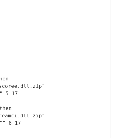
hen
ll.zip"
" 5 17
then
dll.zip"
"" 6 17