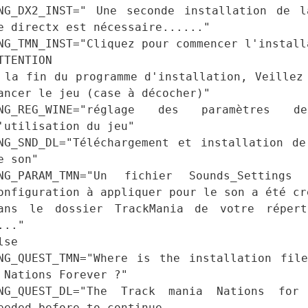
NG_DX2_INST=" Une seconde installation de l
e directx est nécessaire......"
NG_TMN_INST="Cliquez pour commencer l'install
TTENTION
 la fin du programme d'installation, Veillez
ancer le jeu (case à décocher)"
NG_REG_WINE="réglage des paramètres 
'utilisation du jeu"
NG_SND_DL="Téléchargement et installation d
e son"
NG_PARAM_TMN="Un fichier Sounds_Settings
onfiguration à appliquer pour le son a été cr
ans le dossier TrackMania de votre répert
..."
lse
NG_QUEST_TMN="Where is the installation fil
 Nations Forever ?"
NG_QUEST_DL="The Track mania Nations for
eeded before to continue....