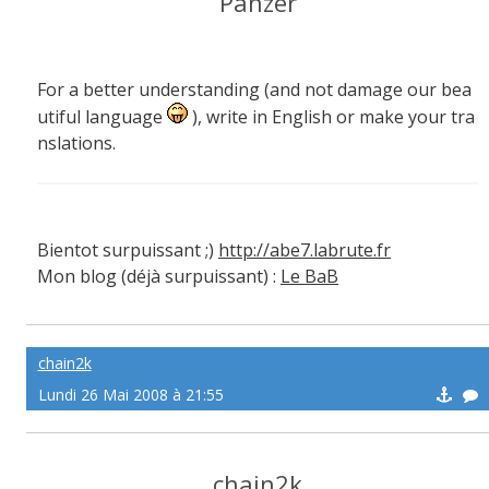
Panzer
For a better understanding (and not damage our bea
utiful language
), write in English or make your tra
nslations.
Bientot surpuissant ;)
http://abe7.labrute.fr
Mon blog (déjà surpuissant) :
Le BaB
chain2k
Lundi 26 Mai 2008 à 21:55
chain2k