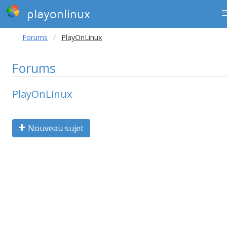
playonlinux
Forums
PlayOnLinux
Forums
PlayOnLinux
Nouveau sujet