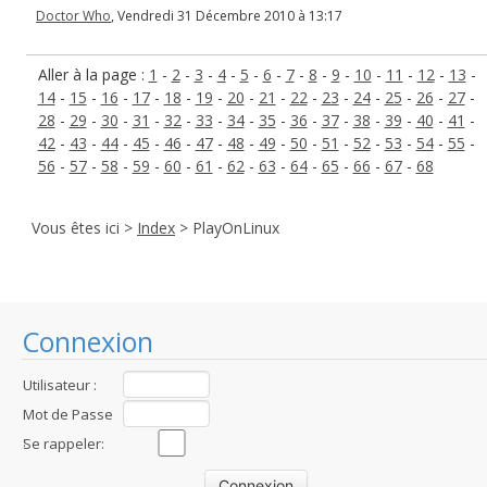
Doctor Who
, Vendredi 31 Décembre 2010 à 13:17
Aller à la page :
1
-
2
-
3
-
4
-
5
-
6
-
7
-
8
-
9
-
10
-
11
-
12
-
13
-
14
-
15
-
16
-
17
-
18
-
19
-
20
-
21
-
22
-
23
-
24
-
25
-
26
-
27
-
28
-
29
-
30
-
31
-
32
-
33
-
34
-
35
-
36
-
37
-
38
-
39
-
40
-
41
-
42
-
43
-
44
-
45
-
46
-
47
-
48
-
49
-
50
-
51
-
52
-
53
-
54
-
55
-
56
-
57
-
58
-
59
-
60
-
61
-
62
-
63
-
64
-
65
-
66
-
67
-
68
Vous êtes ici >
Index
> PlayOnLinux
Connexion
Utilisateur :
Mot de Passe
:
Se rappeler: