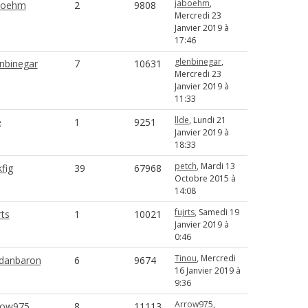
jaboehm
,
boehm
2
9808
Mercredi 23
Janvier 2019 à
17:46
glenbinegar
,
nbinegar
7
10631
Mercredi 23
Janvier 2019 à
11:33
llde
, Lundi 21
e
1
9251
Janvier 2019 à
18:33
petch
, Mardi 13
kfig
39
67968
Octobre 2015 à
14:08
fujrts
, Samedi 19
rts
1
10021
Janvier 2019 à
0:46
Tinou
, Mercredi
rdanbaron
6
9674
16 Janvier 2019 à
9:36
Arrow975
,
row975
8
11113