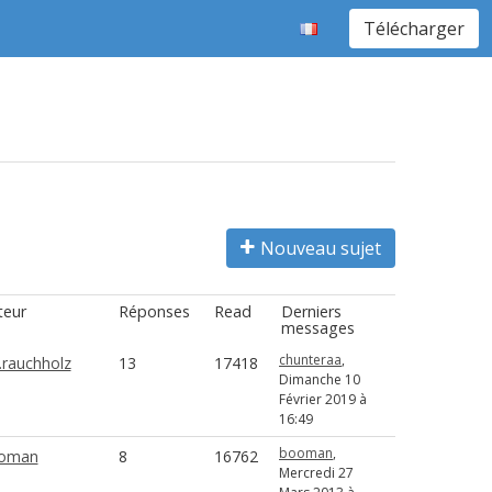
Télécharger
Nouveau sujet
teur
Réponses
Read
Derniers
messages
chunteraa
,
.rauchholz
13
17418
Dimanche 10
Février 2019 à
16:49
booman
,
oman
8
16762
Mercredi 27