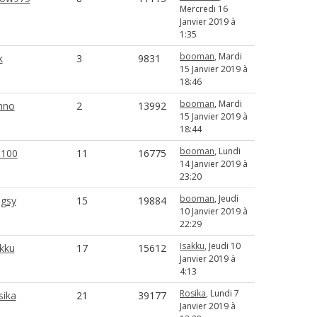
Mercredi 16
Janvier 2019 à
1:35
booman
, Mardi
k
3
9831
15 Janvier 2019 à
18:46
booman
, Mardi
mno
2
13992
15 Janvier 2019 à
18:44
booman
, Lundi
100
11
16775
14 Janvier 2019 à
23:20
booman
, Jeudi
gsy
15
19884
10 Janvier 2019 à
22:29
Isakku
, Jeudi 10
kku
17
15612
Janvier 2019 à
4:13
Rosika
, Lundi 7
sika
21
39177
Janvier 2019 à