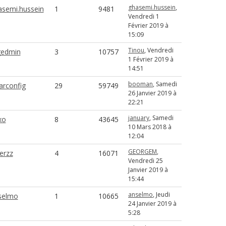
ghasemi.hussein
,
asemi.hussein
1
9481
Vendredi 1
Février 2019 à
15:09
Tinou
, Vendredi
edmin
3
10757
1 Février 2019 à
14:51
booman
, Samedi
arconfig
29
59749
26 Janvier 2019 à
22:21
january
, Samedi
xo
8
43645
10 Mars 2018 à
12:04
GEORGEM
,
erzz
4
16071
Vendredi 25
Janvier 2019 à
15:44
anselmo
, Jeudi
selmo
1
10665
24 Janvier 2019 à
5:28