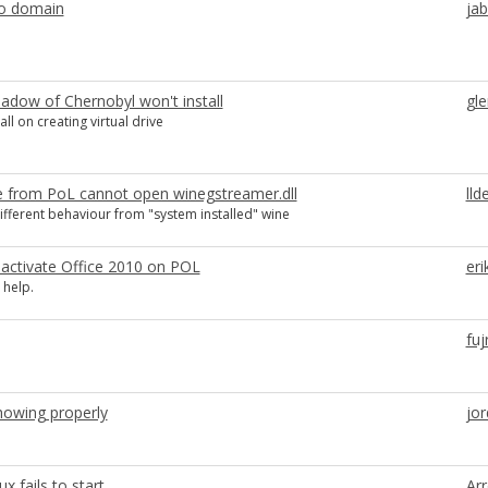
o domain
ja
hadow of Chernobyl won't install
gle
all on creating virtual drive
e from PoL cannot open winegstreamer.dll
lld
different behaviour from "system installed" wine
 activate Office 2010 on POL
eri
help.
fuj
howing properly
jo
x fails to start
Ar