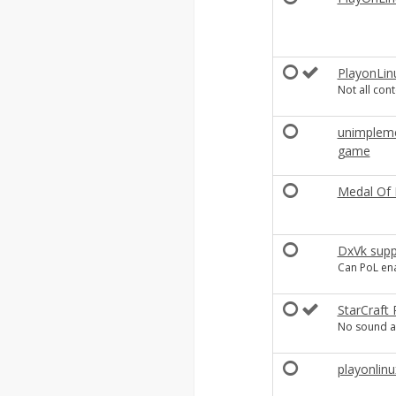
PlayonLin
Not all con
unimpleme
game
Medal Of H
DxVk supp
Can PoL ena
StarCraft
No sound at
playonlinu