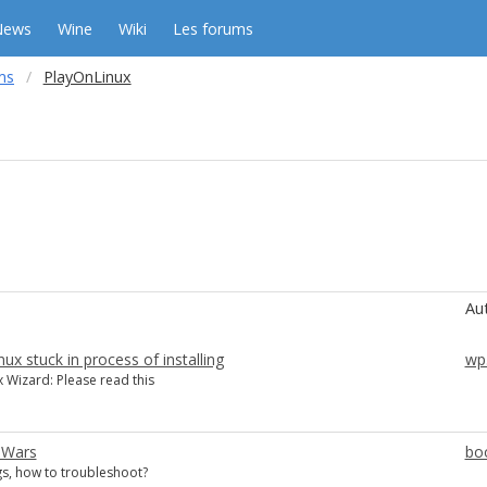
News
Wine
Wiki
Les forums
ms
PlayOnLinux
Au
nux stuck in process of installing
wp
 Wizard: Please read this
 Wars
bo
s, how to troubleshoot?