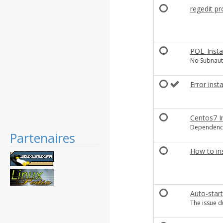
regedit p
POL_Insta
No Subnauti
Error inst
Centos7 In
Dependenc
Partenaires
How to in
Auto-start
The issue d