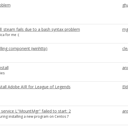
roblem
gh
ll_steam fails due to a bash syntax problem
mg
ca for me :(
alling component (winhttp)
cle
stall
an
ies
stall Adobe AIR for League of Legends
Eld
 service L"MountMgr" failed to start: 2
an
uring installing a new program on Centos 7