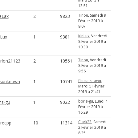
Mars 2013 à
13:51
Tinou
, Samedi 9
eLax
2
9823
Février 2019 à
9:07
KinLux
, Vendredi
nLux
1
9381
8 Février 2019 à
10:30
Tinou
, Vendredi
rlon21123
2
10561
8 Février 2019 à
9:56
filesunknown
,
lesunknown
1
10741
Mardi 5 Février
2019 à 21:41
boris-gu
, Lundi 4
is-gu
1
9022
Février 2019 à
16:29
Clark23
, Samedi
recpp
10
11314
2 Février 2019 à
8:35