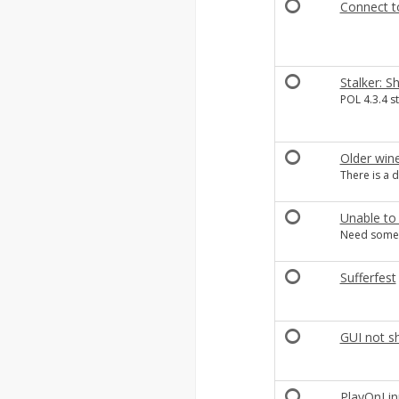
Connect t
Stalker: S
POL 4.3.4 st
Older win
There is a 
Unable to
Need some 
Sufferfest
GUI not s
PlayOnLinu