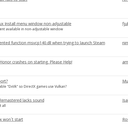
ux Install menu window non-adjustable
fju
tent available in non-adjustable window
nted function msvcp140.dll when trying to launch Steam
ni
onor crashes on starting. Please Help!
am
ort?
Mu
ble "DxVk" so DirectX games use Vulkan?
 Remastered lacks sound
Isa
 all
x won´t start
Ro