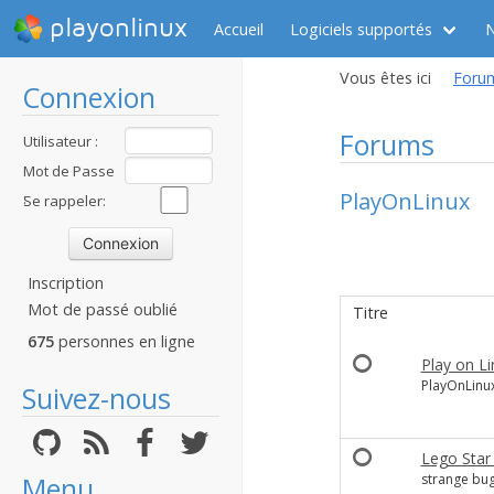
playonlinux
Accueil
Logiciels supportés
Vous êtes ici
Foru
Connexion
Forums
Utilisateur :
Mot de Passe
PlayOnLinux
:
Se rappeler:
Inscription
Mot de passé oublié
Titre
675
personnes en ligne
Play on Li
PlayOnLinux
Suivez-nous
Lego Star
Menu
strange bug