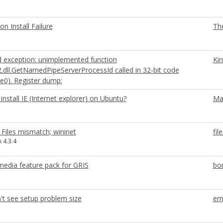
on Install Failure
Th
 exception: unimplemented function
Ki
dll.GetNamedPipeServerProcessId called in 32-bit code
e0). Register dump:
install IE (Internet explorer) on Ubuntu?
Ma
 Files mismatch; wininet
fi
 4.3.4
edia feature pack for GRIS
bor
n't see setup problem size
em