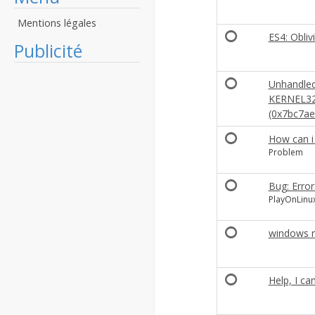
Mentions légales
ES4: Oblivi
Publicité
Unhandled
KERNEL32.
(0x7bc7ae
How can i 
Problem
Bug: Error
PlayOnLinux
windows m
Help, I ca