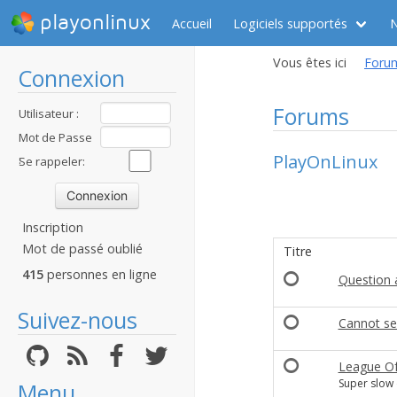
playonlinux
Accueil
Logiciels supportés
Vous êtes ici
Foru
Connexion
Forums
Utilisateur :
Mot de Passe
PlayOnLinux
:
Se rappeler:
Inscription
Mot de passé oublié
Titre
415
personnes en ligne
Question 
Suivez-nous
Cannot see
League Of
Super slow
Menu