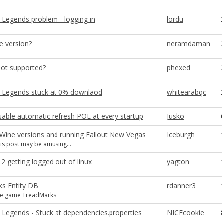
 Legends problem - logging in
lordu
e version?
neramdaman
not supported?
phexed
 Legends stuck at 0% downlaod
whitearabqc
sable automatic refresh POL at every startup
Jusko
 Wine versions and running Fallout New Vegas
Iceburgh
is post may be amusing...
 2 getting logged out of linux
yagton
s Entity DB
rdanner3
 the game TreadMarks
 Legends - Stuck at dependencies.properties
NICEcookie