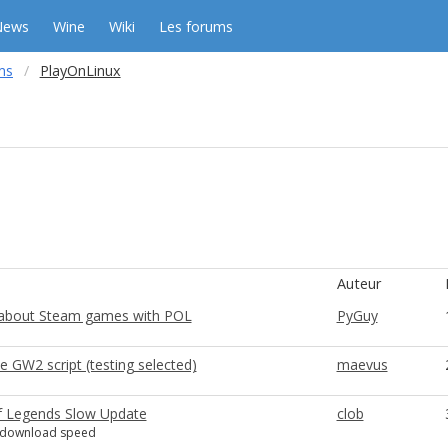
News
Wine
Wiki
Les forums
ms
PlayOnLinux
Auteur
about Steam games with POL
PyGuy
 GW2 script (testing selected)
maevus
 Legends Slow Update
clob
 download speed