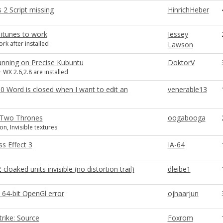
 2 Script missing
HinrichHeber
t itunes to work
Jessey
rk after installed
Lawson
unning on Precise Kubuntu
DoktorV
 WX 2.6,2.8 are installed
0 Word is closed when I want to edit an
venerable13
 Two Thrones
oogabooga
n, Invisible textures
s Effect 3
IA-64
-cloaked units invisible (no distortion trail)
dleibe1
 64-bit OpenGl error
ojhaarjun
rike: Source
Foxrom