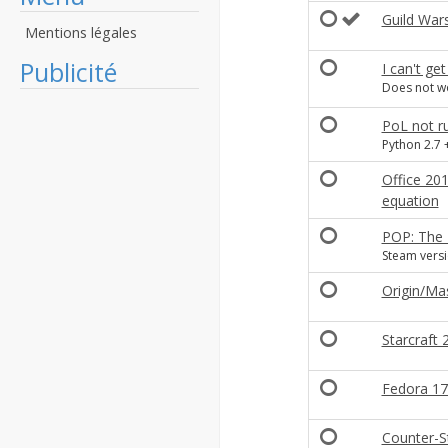
Guild Wars
Mentions légales
Publicité
I can't ge
Does not wo
PoL not r
Python 2.7 +
Office 201
equation
POP: The
Steam versio
Origin/Mas
Starcraft 2
Fedora 17
Counter-St