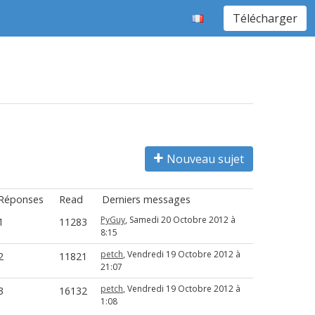
Télécharger
Nouveau sujet
Réponses
Read
Derniers messages
PyGuy
, Samedi 20 Octobre 2012 à
1
11283
8:15
petch
, Vendredi 19 Octobre 2012 à
2
11821
21:07
petch
, Vendredi 19 Octobre 2012 à
3
16132
1:08