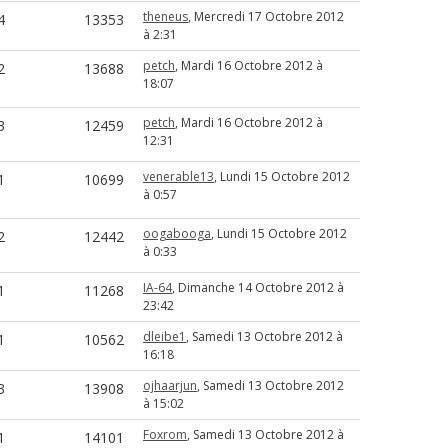
theneus
, Mercredi 17 Octobre 2012
4
13353
à 2:31
petch
, Mardi 16 Octobre 2012 à
2
13688
18:07
petch
, Mardi 16 Octobre 2012 à
3
12459
12:31
venerable13
, Lundi 15 Octobre 2012
1
10699
à 0:57
oogabooga
, Lundi 15 Octobre 2012
2
12442
à 0:33
IA-64
, Dimanche 14 Octobre 2012 à
1
11268
23:42
dleibe1
, Samedi 13 Octobre 2012 à
1
10562
16:18
ojhaarjun
, Samedi 13 Octobre 2012
3
13908
à 15:02
Foxrom
, Samedi 13 Octobre 2012 à
1
14101