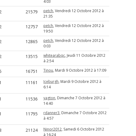
4:03
petch
, Vendredi 12 Octobre 2012 à
2
21579
21:35
petch
, Vendredi 12 Octobre 2012 à
2
12757
19:50
petch
, Vendredi 12 Octobre 2012 à
2
12865
0:03
whitearabqc
, Jeudi 11 Octobre 2012
2
13515
à 2:54
Tinou
, Mardi 9 Octobre 2012 à 17:09
6
16751
Iceburgh
, Mardi 9 Octobre 2012 à
1
11161
6:14
yagton
, Dimanche 7 Octobre 2012 à
1
11536
14:40
rdanner3
, Dimanche 7 Octobre 2012
1
11795
à 4:57
Ninor2012
, Samedi 6 Octobre 2012
8
21124
à 16:24