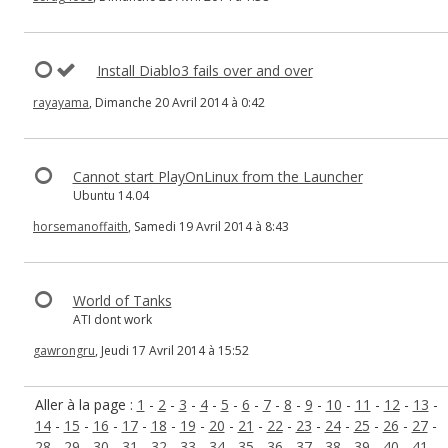
Install Diablo3 fails over and over
rayayama
, Dimanche 20 Avril 2014 à 0:42
Cannot start PlayOnLinux from the Launcher
Ubuntu 14.04
horsemanoffaith
, Samedi 19 Avril 2014 à 8:43
World of Tanks
ATI dont work
gawrongru
, Jeudi 17 Avril 2014 à 15:52
Aller à la page :
1
-
2
-
3
-
4
-
5
-
6
-
7
-
8
-
9
-
10
-
11
-
12
-
13
-
14
-
15
-
16
-
17
-
18
-
19
-
20
-
21
-
22
-
23
-
24
-
25
-
26
-
27
-
28
-
29
-
30
-
31
-
32
-
33
-
34
-
35
-
36
-
37
-
38
-
39
-
40
-
41
-