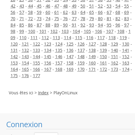
42
-
43
-
44
-
45
-
46
-
47
-
48
-
49
-
50
-
51
-
52
-
53
-
54
-
55
-
56
-
57
-
58
-
59
-
60
-
61
-
62
-
63
-
64
-
65
-
66
-
67
-
68
-
69
-
70
-
71
-
72
-
73
-
74
-
75
-
76
-
77
-
78
-
79
-
80
-
81
-
82
-
83
-
84
-
85
-
86
-
87
-
88
-
89
-
90
-
91
-
92
-
93
-
94
-
95
-
96
-
97
-
98
-
99
-
100
-
101
-
102
-
103
-
104
-
105
-
106
-
107
-
108
-
1
09
-
110
-
111
-
112
-
113
-
114
-
115
-
116
-
117
-
118
-
119
-
120
-
121
-
122
-
123
-
124
-
125
-
126
-
127
-
128
-
129
-
130
-
131
-
132
-
133
-
134
-
135
-
136
-
137
-
138
-
139
-
140
-
141
-
142
-
143
-
144
-
145
-
146
-
147
-
148
-
149
-
150
-
151
-
152
-
153
-
154
-
155
-
156
-
157
-
158
-
159
-
160
-
161
-
162
-
163
-
164
-
165
-
166
-
167
-
168
-
169
-
170
-
171
-
172
-
173
-
174
-
175
-
176
-
177
Vous êtes ici >
Index
> PlayOnLinux
Connexion