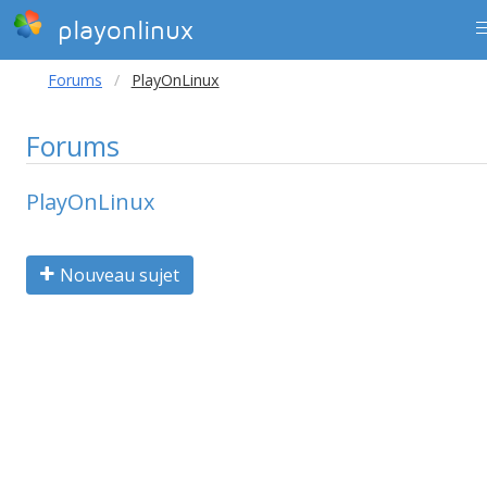
playonlinux
Forums
PlayOnLinux
Forums
PlayOnLinux
Nouveau sujet