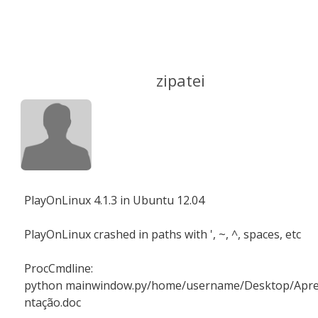
zipatei
PlayOnLinux 4.1.3 in Ubuntu 12.04
PlayOnLinux crashed in paths with ', ~, ^, spaces, etc
ProcCmdline:
python mainwindow.py/home/username/Desktop/Apr
ntação.doc