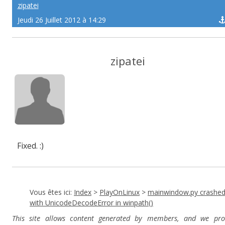
zipatei
Jeudi 26 Juillet 2012 à 14:29
zipatei
Fixed. :)
Vous êtes ici:
Index
>
PlayOnLinux
>
mainwindow.py crashe
with UnicodeDecodeError in winpath()
This site allows content generated by members, and we pro