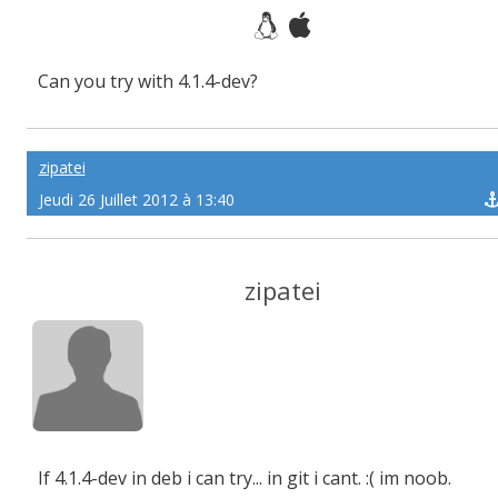
Can you try with 4.1.4-dev?
zipatei
Jeudi 26 Juillet 2012 à 13:40
zipatei
If 4.1.4-dev in deb i can try... in git i cant. :( im noob.