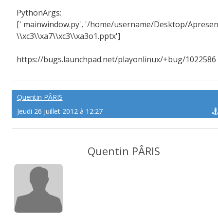
PythonArgs:
[' mainwindow.py', '/home/username/Desktop/Apresen
\\xc3\\xa7\\xc3\\xa3o1.pptx']
https://bugs.launchpad.net/playonlinux/+bug/1022586
Quentin PÂRIS
Jeudi 26 Juillet 2012 à 12:27
Quentin PÂRIS