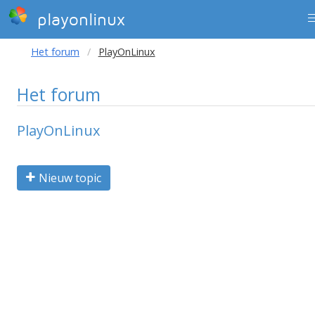
playonlinux
Het forum
PlayOnLinux
Het forum
PlayOnLinux
Nieuw topic