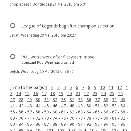
cripplebeast
, Donderdag 21 Mei 2015 om 5:01
League of Legends bug after champion selection
Levan
, Woensdag 20 Mei 2015 om 23:27
POL won't work after filesystem move
Constant PoL_Wine has crashed
petch
, Woensdag 20 Mei 2015 om 6:45
Jump to the page:
1
-
2
-
3
-
4
-
5
-
6
-
7
-
8
-
9
-
10
-
11
-
12
-
1
3
-
14
-
15
-
16
-
17
-
18
-
19
-
20
-
21
-
22
-
23
-
24
-
25
-
26
-
27
-
28
-
29
-
30
-
31
-
32
-
33
-
34
-
35
-
36
-
37
-
38
-
39
-
40
-
41
-
42
-
43
-
44
-
45
-
46
-
47
-
48
-
49
-
50
-
51
-
52
-
53
-
54
-
55
-
56
-
57
-
58
-
59
-
60
-
61
-
62
-
63
-
64
-
65
-
66
-
67
-
68
-
69
-
70
-
71
-
72
-
73
-
74
-
75
-
76
-
77
-
78
-
79
-
80
-
81
-
82
-
83
-
84
-
85
-
86
-
87
-
88
-
89
-
90
-
91
-
92
-
93
-
94
-
95
-
96
-
97
-
98
-
99
-
100
-
101
-
102
-
103
-
104
-
105
-
106
-
107
-
10