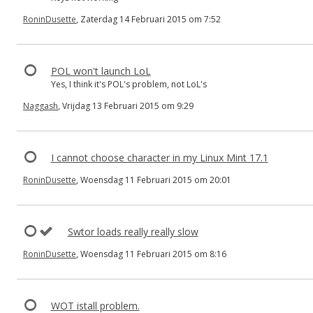
RoninDusette
, Zaterdag 14 Februari 2015 om 7:52
POL won't launch LoL
Yes, I think it's POL's problem, not LoL's
Naggash
, Vrijdag 13 Februari 2015 om 9:29
I cannot choose character in my Linux Mint 17.1
RoninDusette
, Woensdag 11 Februari 2015 om 20:01
Swtor loads really really slow
RoninDusette
, Woensdag 11 Februari 2015 om 8:16
WOT istall problem.