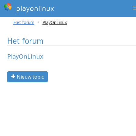
playonlinux
Het forum
PlayOnLinux
Het forum
PlayOnLinux
Nieuw topic