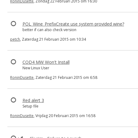
RoninDusette
, Zondag 22 Februari 2015 om 16:30
POL_Wine_PrefixCreate use system provided wine?
better if can also check version
petch
, Zaterdag 21 Februari 2015 om 10:34
COD4 MW Won't Install
New Linux User
RoninDusette
, Zaterdag 21 Februari 2015 om 6:58
Red alert 3
Setup file
RoninDusette
, Vrijdag 20 Februari 2015 om 16:58