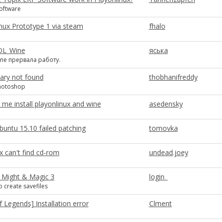
oftware
inux Prototype 1 via steam
fhalo
POL_Wine
яська
ne прервала работу.
ary not found
thobhanifreddy
photoshop
t me install playonlinux and wine
asedensky
untu 15.10 failed patching
tomovka
x can't find cd-rom
undead.joey
 Might & Magic 3
login_
o create savefiles
 Legends] Installation error
Clment