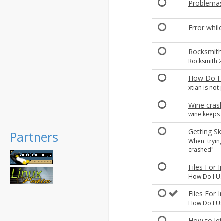
Problema
Error whil
Rocksmit
Rocksmith 2
How Do I i
xtian is not
Wine cras
wine keeps 
Getting Sk
Partners
When trying
crashed"
Files For 
How Do I Use
Files For I
How Do I Use
How to le