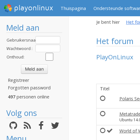
playonlinux
Thuispagina
Ondersteunde softwa
Je bent hier
Het f
Meld aan
Het forum
Gebruikersnaam
:
Wachtwoord :
PlayOnLinux
Onthoud:
Registreer
Forgotten password
Titel
497
personen online
Polaris Se
Volg ons
Metatrader
Ubuntu 14.0
World of 
Menu