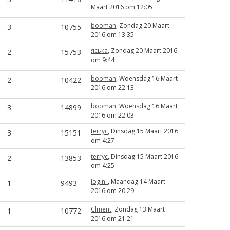
Maart 2016 om 12:05
booman
, Zondag 20 Maart
3
10755
2016 om 13:35
яська
, Zondag 20 Maart 2016
2
15753
om 9:44
booman
, Woensdag 16 Maart
2
10422
2016 om 22:13
booman
, Woensdag 16 Maart
3
14899
2016 om 22:03
terryc
, Dinsdag 15 Maart 2016
3
15151
om 4:27
terryc
, Dinsdag 15 Maart 2016
2
13853
om 4:25
login_
, Maandag 14 Maart
1
9493
2016 om 20:29
Clment
, Zondag 13 Maart
1
10772
2016 om 21:21