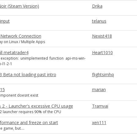
Noir (Steam Version)
Drika
input
telanus
 Network Connection
Nexist418
ay on Linux / Multiple Apps
all metatrader4
Heart1010
exception: unimplemented function api-ms-win-
o-l1-2-1
 Beta not loading past intro
flightsimhq
015
marian
mponent doesnt exist
s 2 - Launcher's excessive CPU usage
Tramvai
2 launcher requires 90% of the CPU
formance and freeze on start
xen111
he game, but....