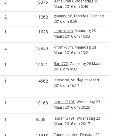
4ZhaGratH
, Woensdag 30
3
10376
Maart 2016 om 0:46
giannis196
, Dinsdag 29 Maart
2
11262
2016 om 8:59
khomkovm
, Maandag 28
1
11628
Maart 2016 om 16:03
khomkovm
, Maandag 28
2
10930
Maart 2016 om 13:21
flare772
, Zaterdag 26 Maart
1
10041
2016 om 8:32
leoworm
, Vrijdag 25 Maart
1
14562
2016 om 16:14
laurenr2191
, Woensdag 23
1
10163
Maart 2016 om 20:25
laurenr2191
, Woensdag 23
1
9638
Maart 2016 om 20:17
Tannenzapfen
, Dinsdag 22
3
11418