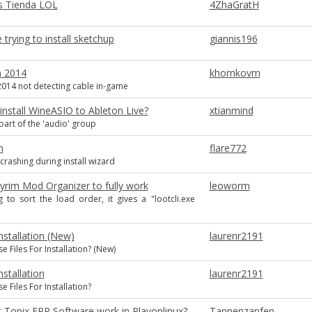
s Tienda LOL
4ZhaGratH
e trying to install sketchup
giannis196
h 2014
khomkovm
014 not detecting cable in-game
nstall WineASIO to Ableton Live?
xtianmind
 part of the 'audio' group
h
flare772
crashing during install wizard
yrim Mod Organizer to fully work
leoworm
 to sort the load order, it gives a "lootcli.exe
Installation (New)
laurenr2191
 Files For Installation? (New)
nstallation
laurenr2191
 Files For Installation?
t Topix ERP Software work in Playonlinux?
Tannenzapfen