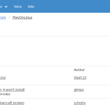
re
Wine
Wiki
orum
PlayOnLinux
Auteur
ctor
Vlad123
 4 won't install
gimpo
4 64bit
Warcraft broken
schotty