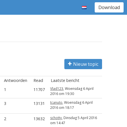
Download
Nieuw topic
Antwoorden
Read
Laatste bericht
Vlad123
, Woensdag 6 April
1
11707
2016 om 19:30
tcanuto
, Woensdag 6 April
3
13131
2016 om 18:17
schotty
, Dinsdag 5 April 2016
2
13632
om 14:47