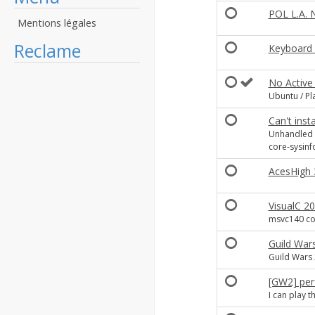
POL L.A. 
Mentions légales
Reclame
Keyboard 
No Active
Ubuntu / Pl
Can't inst
Unhandled 
core-sysinf
AcesHigh 3
VisualC 2
msvc140 co
Guild War
Guild Wars 
[GW2] per
I can play t