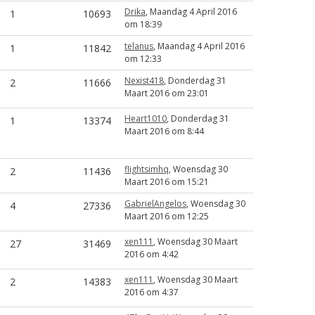
Drika
, Maandag 4 April 2016
1
10693
om 18:39
telanus
, Maandag 4 April 2016
1
11842
om 12:33
Nexist418
, Donderdag 31
2
11666
Maart 2016 om 23:01
Heart1010
, Donderdag 31
1
13374
Maart 2016 om 8:44
flightsimhq
, Woensdag 30
2
11436
Maart 2016 om 15:21
GabrielAngelos
, Woensdag 30
4
27336
Maart 2016 om 12:25
xen111
, Woensdag 30 Maart
27
31469
2016 om 4:42
xen111
, Woensdag 30 Maart
2
14383
2016 om 4:37