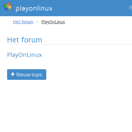
playonlinux
Het forum
PlayOnLinux
Het forum
PlayOnLinux
Nieuw topic