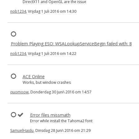
DirectX11 and OpenGL are the issue
nob1234
, Vrijdag 1 Juli 2016 om 14:30
Problem Playing ESO: WSALookupServiceBegin failed with: 8
nob1234
, Vrijdag 1 Juli 2016 om 14:22
ACE Online
Works, but window crashes
quomoow
, Donderdag 30 Juni\ 2016 om 14:57
Error files missmath
Error while install the Tahoma2 font
SamuelHaidu
, Dinsdag 28 Juni\ 2016 om 21:29