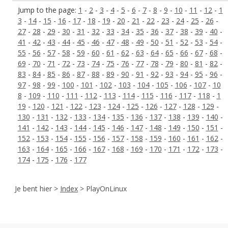
Jump to the page:
1
-
2
-
3
-
4
-
5
-
6
-
7
-
8
-
9
-
10
-
11
-
12
-
1
3
-
14
-
15
-
16
-
17
-
18
-
19
-
20
-
21
-
22
-
23
-
24
-
25
-
26
-
27
-
28
-
29
-
30
-
31
-
32
-
33
-
34
-
35
-
36
-
37
-
38
-
39
-
40
-
41
-
42
-
43
-
44
-
45
-
46
-
47
-
48
-
49
-
50
-
51
-
52
-
53
-
54
-
55
-
56
-
57
-
58
-
59
-
60
-
61
-
62
-
63
-
64
-
65
-
66
-
67
-
68
-
69
-
70
-
71
-
72
-
73
-
74
-
75
-
76
-
77
-
78
-
79
-
80
-
81
-
82
-
83
-
84
-
85
-
86
-
87
-
88
-
89
-
90
-
91
-
92
-
93
-
94
-
95
-
96
-
97
-
98
-
99
-
100
-
101
-
102
-
103
-
104
-
105
-
106
-
107
-
10
8
-
109
-
110
-
111
-
112
-
113
-
114
-
115
-
116
-
117
-
118
-
1
19
-
120
-
121
-
122
-
123
-
124
-
125
-
126
-
127
-
128
-
129
-
130
-
131
-
132
-
133
-
134
-
135
-
136
-
137
-
138
-
139
-
140
-
141
-
142
-
143
-
144
-
145
-
146
-
147
-
148
-
149
-
150
-
151
-
152
-
153
-
154
-
155
-
156
-
157
-
158
-
159
-
160
-
161
-
162
-
163
-
164
-
165
-
166
-
167
-
168
-
169
-
170
-
171
-
172
-
173
-
174
-
175
-
176
-
177
Je bent hier >
Index
> PlayOnLinux